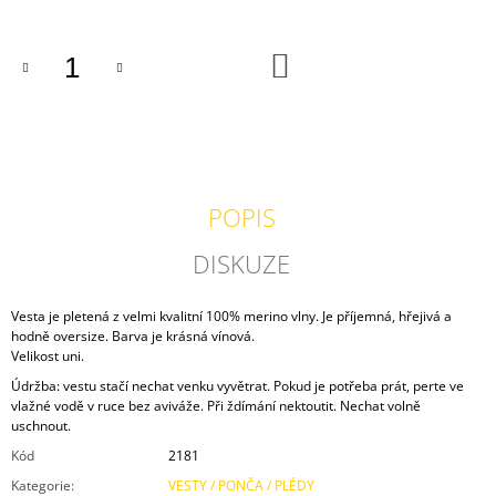
J
E
M
DO
KOŠÍKU
E
VESTA
ZELENÁ
1
500
POPIS
Kč
DISKUZE
Vesta je pletená z velmi kvalitní 100% merino vlny. Je příjemná, hřejivá a
hodně oversize. Barva je krásná vínová.
Velikost uni.
Údržba: vestu stačí nechat venku vyvětrat. Pokud je potřeba prát, perte ve
vlažné vodě v ruce bez aviváže. Při ždímání nektoutit. Nechat volně
uschnout.
Kód
2181
Kategorie
:
VESTY / PONČA / PLÉDY