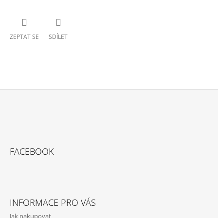
ZEPTAT SE
SDÍLET
Z
Á
P
A
FACEBOOK
T
Í
INFORMACE PRO VÁS
Jak nakupovat