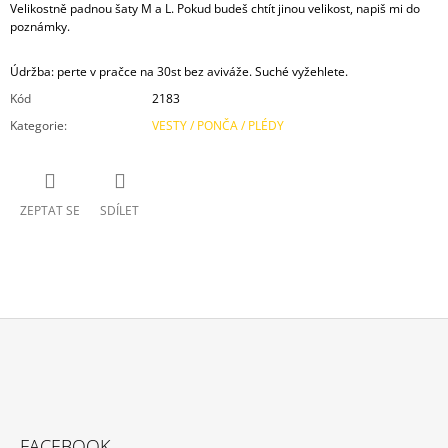
Velikostně padnou šaty M a L. Pokud budeš chtít jinou velikost, napiš mi do
poznámky.
Údržba: perte v pračce na 30st bez aviváže. Suché vyžehlete.
Kód
2183
Kategorie
:
VESTY / PONČA / PLÉDY
ZEPTAT SE
SDÍLET
Z
Á
P
FACEBOOK