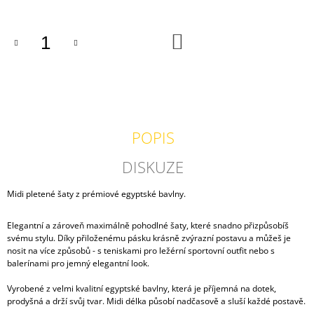
J
E
M
DO
KOŠÍKU
E
VESTA
PETROLEJOVÁ
1
500
POPIS
Kč
DISKUZE
Midi pletené šaty z prémiové egyptské bavlny.
Elegantní a zároveň maximálně pohodlné šaty, které snadno přizpůsobíš
svému stylu. Díky přiloženému pásku krásně zvýrazní postavu a můžeš je
nosit na více způsobů - s teniskami pro ležérní sportovní outfit nebo s
balerínami pro jemný elegantní look.
Vyrobené z velmi kvalitní egyptské bavlny, která je příjemná na dotek,
prodyšná a drží svůj tvar. Midi délka působí nadčasově a sluší každé postavě.