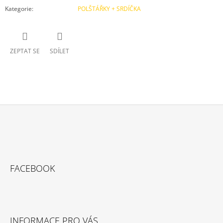
Kategorie
:
POLŠTÁŘKY + SRDÍČKA
ZEPTAT SE
SDÍLET
Z
Á
P
A
FACEBOOK
T
Í
INFORMACE PRO VÁS