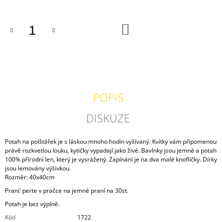
J
E
M
DO
KOŠÍKU
E
ŠATY
ZELENÉ
MOŘE
2
POPIS
200
Kč
DISKUZE
Potah na polštářek je s láskou mnoho hodin vyšívaný. Kvítky vám připomenou
právě rozkvetlou louku, kytičky vypadají jako živé. Bavlnky jsou jemné a potah
100% přírodní len, který je vysrážený. Zapínání je na dva malé knoflíčky. Dírky
jsou lemovány výšivkou.
Rozměr: 40x40cm
Praní: perte v pračce na jemné praní na 30st.
Potah je bez výplně.
Kód
1722