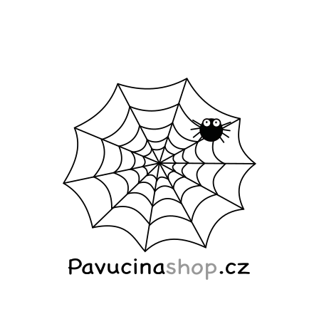
CO POTŘEBUJETE NAJÍT?
HLEDAT
DOPORUČUJEME
ŠALVĚJ PROSTÍRÁNÍ
ŠATY MODRÉ