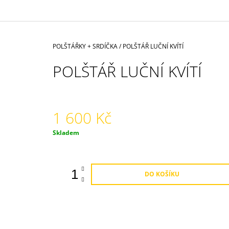
1 500 Kč
Domů
POLŠTÁŘKY + SRDÍČKA
/
POLŠTÁŘ LUČNÍ KVÍTÍ
POLŠTÁŘ LUČNÍ KVÍTÍ
1 600 Kč
Měrná
Skladem
cena:
DO KOŠÍKU