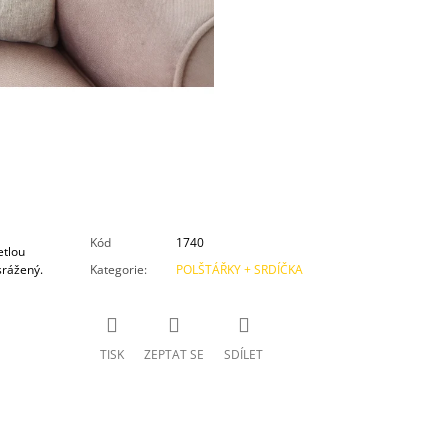
Kód
1740
etlou
srážený.
Kategorie
:
POLŠTÁŘKY + SRDÍČKA
TISK
ZEPTAT SE
SDÍLET