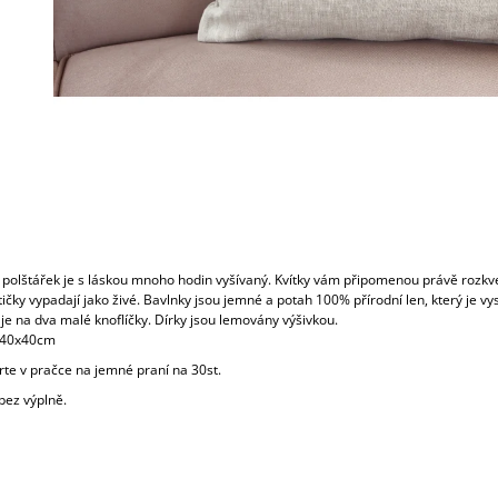
 polštářek je s láskou mnoho hodin vyšívaný. Kvítky vám připomenou právě rozkv
tičky vypadají jako živé. Bavlnky jsou jemné a potah 100% přírodní len, který je vy
je na dva malé knoflíčky. Dírky jsou lemovány výšivkou.
 40x40cm
rte v pračce na jemné praní na 30st.
 bez výplně.