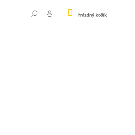
NÁKUPNÍ
HLEDAT
KOŠÍK
Prázdný košík
PŘIHLÁŠENÍ
Následující