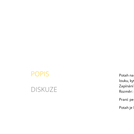
POPIS
Potah na
louku, ky
Zapínání 
DISKUZE
Rozměr:
Praní: pe
Potah je