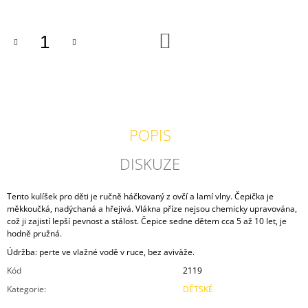
J
E
M
DO
KOŠÍKU
E
VESTA
ŠALVĚJOVÁ
1
500
POPIS
Kč
DISKUZE
Tento kulíšek pro děti je ručně háčkovaný z ovčí a lamí vlny. Čepička je
měkkoučká, nadýchaná a hřejivá. Vlákna příze nejsou chemicky upravována,
což ji zajistí lepší pevnost a stálost. Čepice sedne dětem cca 5 až 10 let, je
hodně pružná.
Údržba: perte ve vlažné vodě v ruce, bez avivàže.
Kód
2119
Kategorie
:
DĚTSKÉ