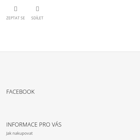
ZEPTAT SE
SDÍLET
Z
Á
P
A
FACEBOOK
T
Í
INFORMACE PRO VÁS
Jak nakupovat