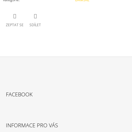
ZEPTAT SE
SDÍLET
Z
Á
P
A
FACEBOOK
T
Í
INFORMACE PRO VÁS