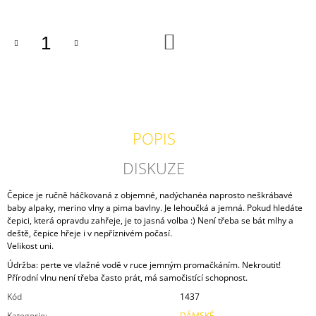
J
E
M
DO
KOŠÍKU
E
MAXIVESTA
MERINO
VÍNOVÁ
2
POPIS
500
Kč
DISKUZE
Čepice je ručně háčkovaná z objemné, nadýchanéa naprosto neškrábavé
baby alpaky, merino vlny a pima bavlny. Je lehoučká a jemná. Pokud hledáte
čepici, která opravdu zahřeje, je to jasná volba :) Není třeba se bát mlhy a
deště, čepice hřeje i v nepříznivém počasí.
Velikost uni.
Údržba: perte ve vlažné vodě v ruce jemným promačkáním. Nekroutit!
Přírodní vlnu není třeba často prát, má samočistící schopnost.
Kód
1437
Kategorie
:
DÁMSKÉ