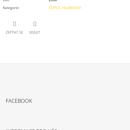
Kategorie
:
ČEPICE / KLOBOUKY
ZEPTAT SE
SDÍLET
Z
Á
P
A
FACEBOOK
T
Í