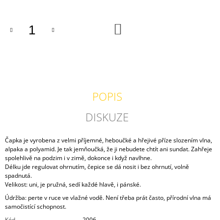
J
E
M
DO
KOŠÍKU
E
ŠATY
MODRÉ
2
200
POPIS
Kč
DISKUZE
Čapka je vyrobena z velmi příjemné, heboučké a hřejivé příze slozením vlna,
alpaka a polyamid. Je tak jemňoučká, že ji nebudete chtít ani sundat. Zahřeje
spolehlivě na podzim i v zimě, dokonce i když navlhne.
Délku jde regulovat ohrnutím, čepice se dá nosit i bez ohrnutí, volně
spadnutá.
Velikost: uni, je pružná, sedí každé hlavě, i pánské.
Údržba: perte v ruce ve vlažné vodě. Není třeba prát často, přírodní vlna má
samočistící schopnost.
Kód
2006