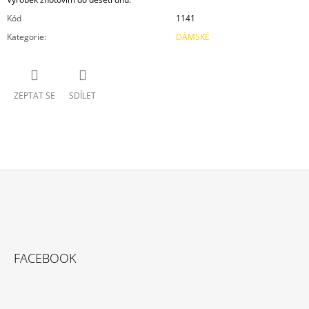
Kód
1141
Kategorie
:
DÁMSKÉ
ZEPTAT SE
SDÍLET
Z
Á
P
A
FACEBOOK
T
Í