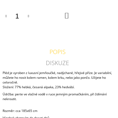
J
E
M
DO
KOŠÍKU
E
VESTA
ŠALVĚJOVÁ
1
500
POPIS
Kč
DISKUZE
Pléd je vyroben z luxusní jemňoučké, nadýchané, hřejivé příze. Je variabilní,
můžete ho nosit kolem ramen, kolem krku, nebo jako pončo. Užijete ho
celoročně.
Složení: 77% hebká, česaná alpaka, 23% hedvábí.
Údržba: perte ve vlažné vodě v ruce jemným promačkáním, při ždímání
nekroutit.
Rozměr: cca 185x65 cm
Výrobek zhotovím do deseti dnů.