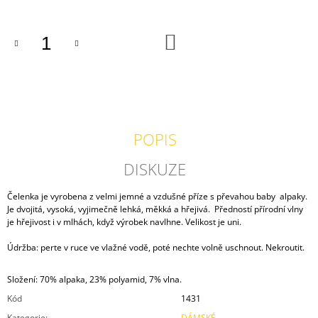
J
E
M
DO
KOŠÍKU
E
MAXIVESTA
MERINO
VÍNOVÁ
2
POPIS
500
Kč
DISKUZE
Čelenka je vyrobena z velmi jemné a vzdušné příze s převahou baby alpaky.
Je dvojitá, vysoká, vyjimečně lehká, měkká a hřejivá. Předností přírodní vlny
je hřejivost i v mlhách, když výrobek navlhne. Velikost je uni.
Údržba: perte v ruce ve vlažné vodě, poté nechte volně uschnout. Nekroutit.
Složení: 70% alpaka, 23% polyamid, 7% vlna.
Kód
1431
Kategorie
:
DÁMSKÉ