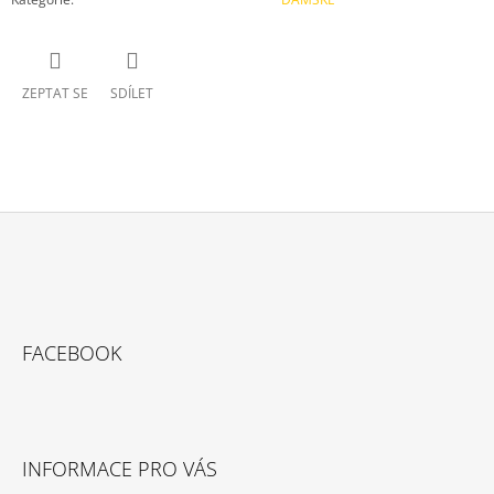
ZEPTAT SE
SDÍLET
Z
Á
P
A
FACEBOOK
T
Í
INFORMACE PRO VÁS