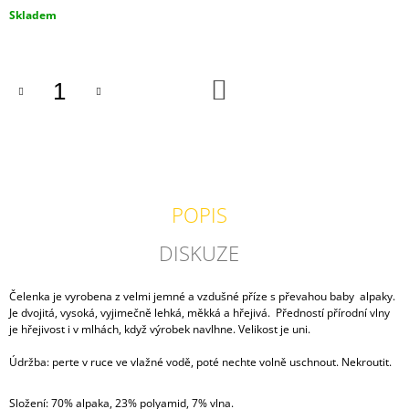
J
Měrná
Skladem
E
cena:
M
E
DO
KOŠÍKU
ŠATY
Z
BAVLNY
RŮŽOVÉ
1
500
Kč
POPIS
DISKUZE
Čelenka je vyrobena z velmi jemné a vzdušné příze s převahou baby alpaky.
Je dvojitá, vysoká, vyjimečně lehká, měkká a hřejivá. Předností přírodní vlny
je hřejivost i v mlhách, když výrobek navlhne. Velikost je uni.
Údržba: perte v ruce ve vlažné vodě, poté nechte volně uschnout. Nekroutit.
Složení: 70% alpaka, 23% polyamid, 7% vlna.