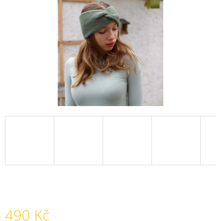
A
J
Í
T
?
HLEDAT
D
O
P
O
R
U
490 Kč
Č
U