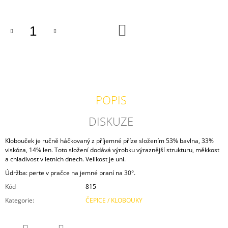
J
E
M
DO
KOŠÍKU
E
VESTA
ŠALVĚJOVÁ
1
500
POPIS
Kč
DISKUZE
Klobouček je ručně háčkovaný z příjemné příze složením 53% bavlna, 33%
viskóza, 14% len. Toto složení dodává výrobku výraznější strukturu, měkkost
a chladivost v letních dnech. Velikost je uni.
Údržba: perte v pračce na jemné praní na 30°.
Kód
815
Kategorie
:
ČEPICE / KLOBOUKY