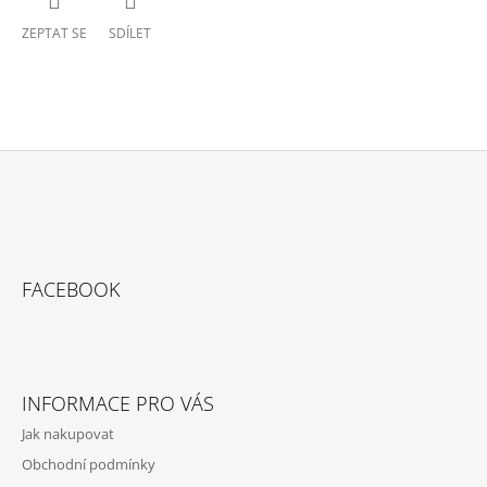
ZEPTAT SE
SDÍLET
Z
Á
P
A
FACEBOOK
T
Í
INFORMACE PRO VÁS
Jak nakupovat
Obchodní podmínky